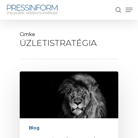
Skip
Men
to
search
main
content
Cimke
ÜZLETISTRATÉGIA
Blog