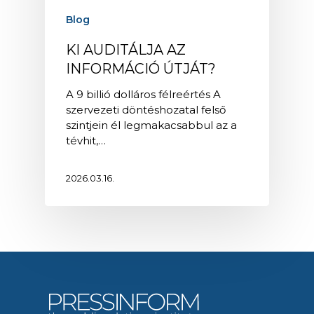
Blog
KI AUDITÁLJA AZ
INFORMÁCIÓ ÚTJÁT?
A 9 billió dolláros félreértés A
szervezeti döntéshozatal felső
szintjein él legmakacsabbul az a
tévhit,…
2026.03.16.