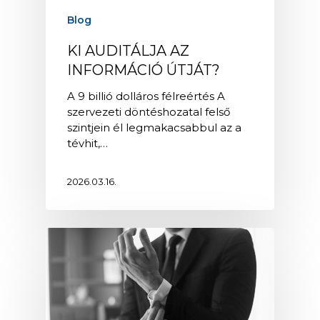
Blog
KI AUDITÁLJA AZ
INFORMÁCIÓ ÚTJÁT?
A 9 billió dolláros félreértés A
szervezeti döntéshozatal felső
szintjein él legmakacsabbul az a
tévhit,…
2026.03.16.