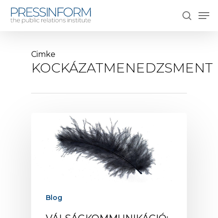
Skip
Men
to
search
main
content
Cimke
KOCKÁZATMENEDZSMENT
Blog